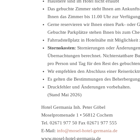
Haustiere sind im Hotel nicht erlaubt
Das gebuchte Zimmer steht Ihnen am Ankunftsta
Ihnen das Zimmer bis 11.00 Uhr zur Verfügung
Gerne reservieren wir Ihnen einen Park- oder 
Gebuchte Parkplätze stehen Ihnen bis zum Che
Fahrradstellplatz in Hotelnähe mit Möglichkeit
Stornokosten:
Stornierungen oder Änderungen s
Übernachtungen berechnet. Nichterstattbare Bu
pro Person und Tag für den Rest des gebuchten
Wir empfehlen den Abschluss einer Reiserücktr
Es gelten die Bestimmungen des Beherbergun
Druckfehler und Änderungen vorbehalten.
(Stand Mai 2026)
Hotel Germania Inh. Peter Göbel
Moselpromenade 1 • 56812 Cochem
Tel. 02671 977 50 Fax 02671 977 555
E-Mail:
info@mosel-hotel-germania.de
www.mosel-hotel-germania.de