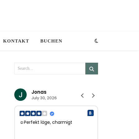
KONTAKT
BUCHEN
Jonas
Eveliene
July 30, 2026
July 27, 202
☺Perfekt läge, charmigt
☺Hele fijne ont
l.
ontbijt, perfecte
herhaling vatbaa