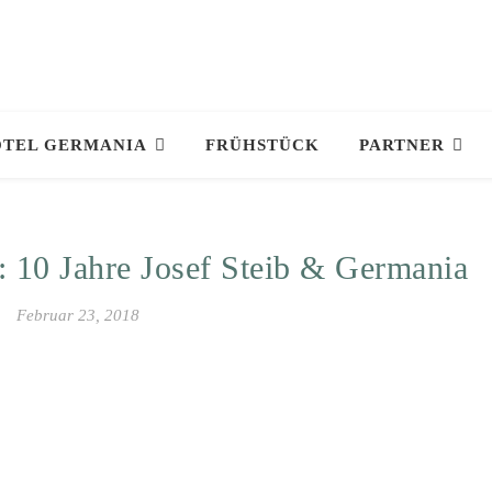
TEL GERMANIA
FRÜHSTÜCK
PARTNER
: 10 Jahre Josef Steib & Germania
Februar 23, 2018
Marion
August 1, 2026
Mooie schone kamers. Zeer
goed ontbijt ,gezellig personee