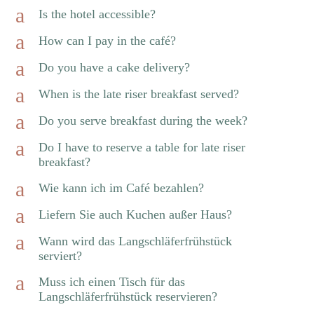
a
Is the hotel accessible?
a
How can I pay in the café?
a
Do you have a cake delivery?
a
When is the late riser breakfast served?
a
Do you serve breakfast during the week?
a
Do I have to reserve a table for late riser
breakfast?
a
Wie kann ich im Café bezahlen?
a
Liefern Sie auch Kuchen außer Haus?
a
Wann wird das Langschläferfrühstück
serviert?
a
Muss ich einen Tisch für das
Langschläferfrühstück reservieren?