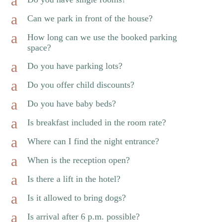
a
a
Can we park in front of the house?
a
How long can we use the booked parking
space?
a
Do you have parking lots?
a
Do you offer child discounts?
a
Do you have baby beds?
a
Is breakfast included in the room rate?
a
Where can I find the night entrance?
a
When is the reception open?
a
Is there a lift in the hotel?
a
Is it allowed to bring dogs?
a
Is arrival after 6 p.m. possible?