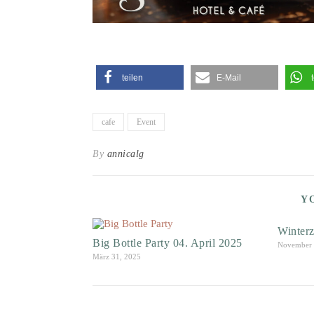
teilen
E-Mail
cafe
Event
By
annicalg
Y
Winterz
Big Bottle Party 04. April 2025
November 
März 31, 2025