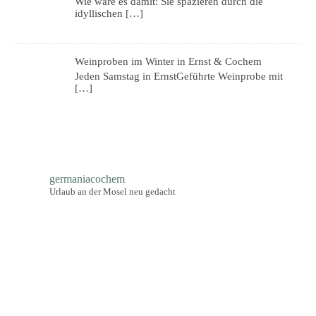
Wie wäre es damit: Sie spazieren durch die
idyllischen
[…]
Weinproben im Winter in Ernst & Cochem
Jeden Samstag in ErnstGeführte Weinprobe mit
[…]
germaniacochem
Urlaub an der Mosel neu gedacht