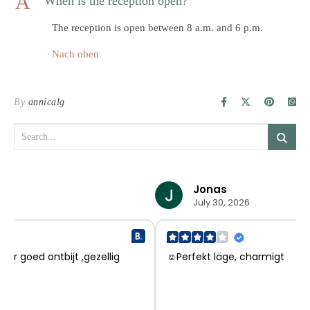
A
When is the reception open?
The reception is open between 8 a.m. and 6 p.m.
Nach oben
By
annicalg
Jonas
July 30, 2026
☺Perfekt läge, charmigt