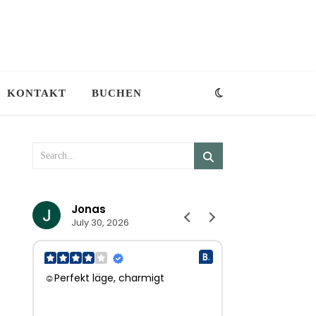
KONTAKT
BUCHEN
Jonas
Eveliene
July 30, 2026
July 27, 202
☺Perfekt läge, charmigt
☺Hele fijne ont
l.
ontbijt, perfecte
herhaling vatbaa