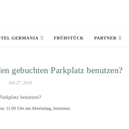
TEL GERMANIA
FRÜHSTÜCK
PARTNER
den gebuchten Parkplatz benutzen?
Juli 27, 2020
Marion
August 1, 2026
Parkplatz benutzen?
ut, 11.00 Uhr am Abreisetag, benutzen.
Mooie schone kamers. Zeer
goed ontbijt ,gezellig personee