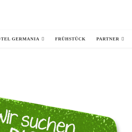
TEL GERMANIA
FRÜHSTÜCK
PARTNER
Marion
August 1, 2026
Mooie schone kamers. Zeer
goed ontbijt ,gezellig personee