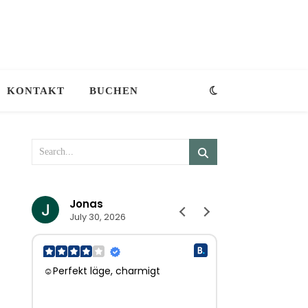
KONTAKT
BUCHEN
Jonas
Eveliene
July 30, 2026
July 27, 202
☺Perfekt läge, charmigt
☺Hele fijne ont
l.
ontbijt, perfecte
herhaling vatbaa