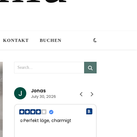
KONTAKT
BUCHEN
Jonas
Eveliene
July 30, 2026
July 27, 202
☺Perfekt läge, charmigt
☺Hele fijne ont
l.
ontbijt, perfecte
herhaling vatbaa