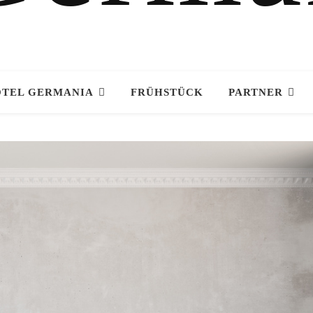
TEL GERMANIA
FRÜHSTÜCK
PARTNER
Marion
August 1, 2026
Mooie schone kamers. Zeer
goed ontbijt ,gezellig personee