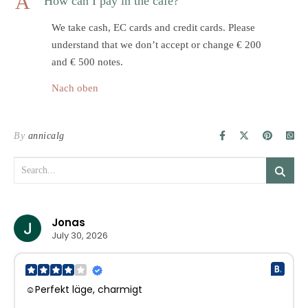
A
How can I pay in the café?
We take cash, EC cards and credit cards. Please
understand that we don’t accept or change € 200
and € 500 notes.
Nach oben
By
annicalg
Jonas
July 30, 2026
☺Perfekt läge, charmigt