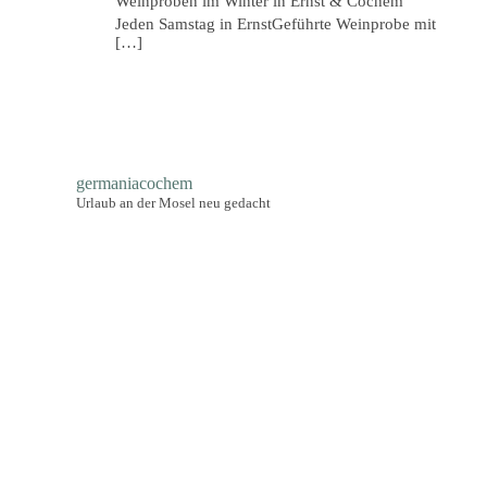
Weinproben im Winter in Ernst & Cochem
Jeden Samstag in ErnstGeführte Weinprobe mit
[…]
germaniacochem
Urlaub an der Mosel neu gedacht