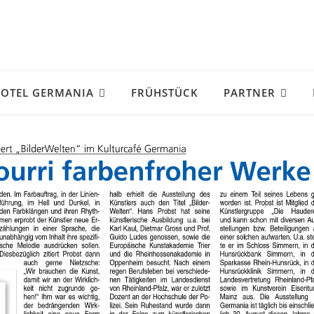
OTEL GERMANIA
FRÜHSTÜCK
PARTNER
Marion
August 1, 2026
Mooie schone kamers. Ze
goed ontbijt ,gezellig pers