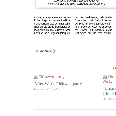
By
annicalg
Y
After-Work Glühweinparty
„Himme
November 28, 2017
Ulrike 
Januar 3,