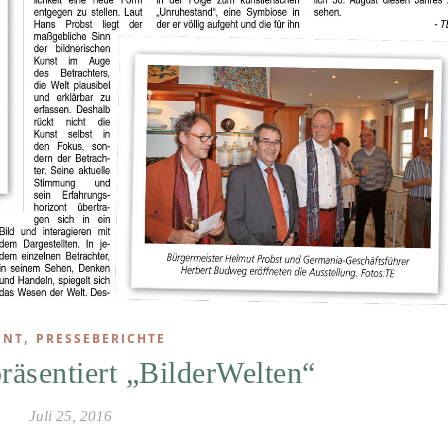
,
ENT
PRESSEBERICHTE
räsentiert „BilderWelten“
Juli 25, 2016